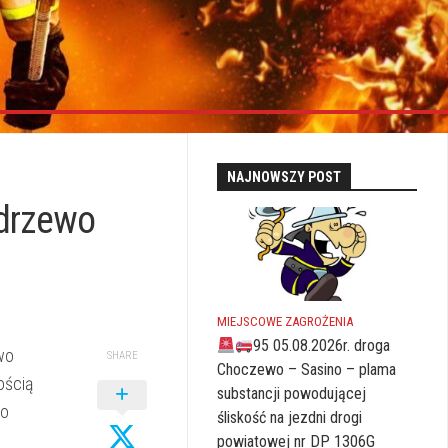
NAJNOWSZY POST
 drzewo
MIEJSCOWE ZAGROŻENIA
95 05.08.2026r. droga
wo
SHARE
Choczewo – Sasino – plama
ością
substancji powodującej
no
śliskość na jezdni drogi
powiatowej nr DP 1306G