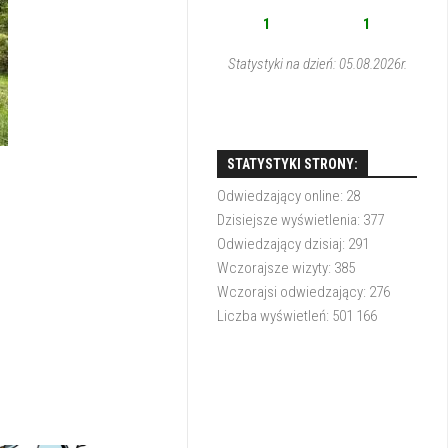
1
1
Statystyki na dzień: 05.08.2026r.
STATYSTYKI STRONY:
Odwiedzający online:
28
Dzisiejsze wyświetlenia:
377
Odwiedzający dzisiaj:
291
Wczorajsze wizyty:
385
Wczorajsi odwiedzający:
276
Liczba wyświetleń:
501 166