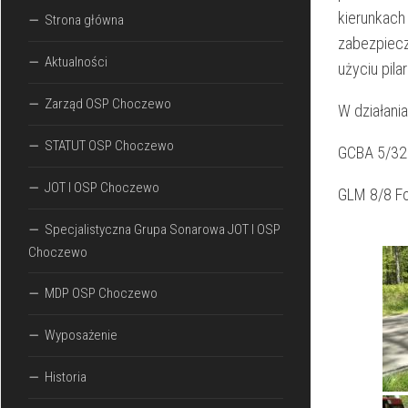
kierunkach
Strona główna
zabezpiecz
Aktualności
użyciu pila
Zarząd OSP Choczewo
W działania
STATUT OSP Choczewo
GCBA 5/32
JOT I OSP Choczewo
GLM 8/8 Fo
Specjalistyczna Grupa Sonarowa JOT I OSP
Choczewo
MDP OSP Choczewo
Wyposażenie
Historia