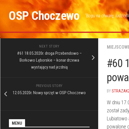
Skip
to
OSP Choczewo
"Bogu na chwałę, ludziom
content
NEXT STORY
MIEJSCOW
#61 18.05.2020r. droga Przebendowo –
#60 1
Borkowo Lęborskie – konar drzewa
wystający nad jezdnią
powa
PREVIOUS STORY
BY
STRAZAK
12.05.2020r. Nowy sprzęt w OSP Choczewo
W dniu 17.
został za
Lubiatowo 
MENU
powalone d