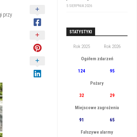
5 SIERPNIA 2026
i przy
STATYSTYKI
Rok 2025
Rok 2026
Ogółem zdarzeń
124
95
Pożary
32
29
Miejscowe zagrożenia
91
65
Fałszywe alarmy