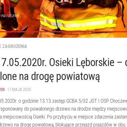
 na ratunek…"
E ZAGROŻENIA
7.05.2020r. Osieki Lęborskie –
lone na drogę powiatową
200
· 17 MAJA 2020
05.2020r. o godzinie 13.13 zastęp GCBA 5/32 JOT I OSP Chocze
dysponowany do powalonego drzewo na drodze między miejscow
a miejscowością Osieki. Po przybyciu w miejsce zdarzenia zasta
rzewo na drogę powiatową, blokujące przejazd pojazdów w obu