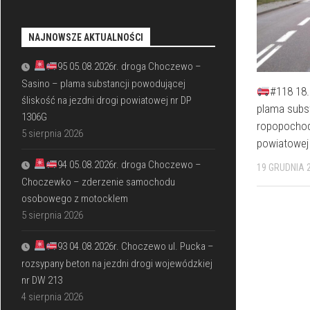
NAJNOWSZE AKTUALNOŚCI
95 05.08.2026r. droga Choczewo –
Sasino – plama substancji powodującej
#118 18.
śliskość na jezdni drogi powiatowej nr DP
plama subst
1306G
ropopochod
5 sierpnia 2026
powiatowej
94 05.08.2026r. droga Choczewo –
19 GRUDNIA 
Choczewko – zderzenie samochodu
osobowego z motocklem
5 sierpnia 2026
93 04.08.2026r. Choczewo ul. Pucka –
rozsypany beton na jezdni drogi wojewódzkiej
nr DW 213
4 sierpnia 2026