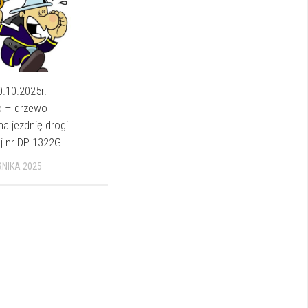
0.10.2025r.
 – drzewo
a jezdnię drogi
j nr DP 1322G
RNIKA 2025