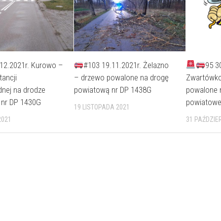
12.2021r. Kurowo –
#103 19.11.2021r. Żelazno
95 3
ancji
– drzewo powalone na drogę
Zwartówko
nej na drodze
powiatową nr DP 1438G
powalone n
 nr DP 1430G
powiatowe
19 LISTOPADA 2021
2021
31 PAŹDZIE