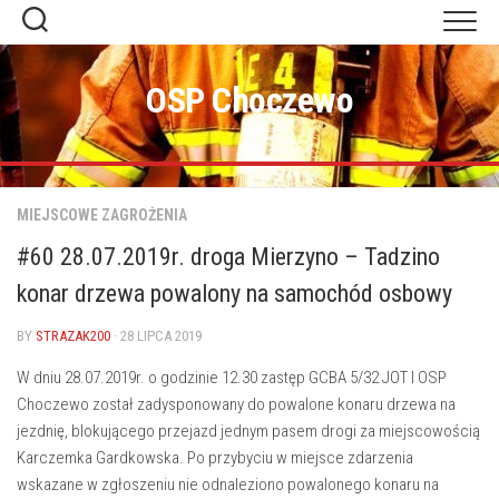
Skip
to
content
OSP Choczewo
MIEJSCOWE ZAGROŻENIA
#60 28.07.2019r. droga Mierzyno – Tadzino
konar drzewa powalony na samochód osbowy
BY
STRAZAK200
· 28 LIPCA 2019
W dniu 28.07.2019r. o godzinie 12.30 zastęp GCBA 5/32 JOT I OSP
Choczewo został zadysponowany do powalone konaru drzewa na
jezdnię, blokującego przejazd jednym pasem drogi za miejscowością
Karczemka Gardkowska. Po przybyciu w miejsce zdarzenia
wskazane w zgłoszeniu nie odnaleziono powalonego konaru na