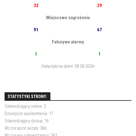
32
29
Miejscowe zagrożenia
91
67
Fałszywe alarmy
1
1
Statystyki na dzień: 08.08.2026r.
STATYSTYKI STRONY:
Odwiedzający online:
2
Dzisiejsze wyświetlenia:
17
Odwiedzający dzisiaj:
16
Wczorajsze wizyty:
366
Wczorajsi odwiedzający:
267