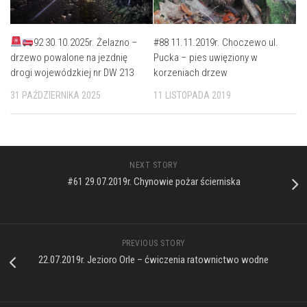
92 30.10.2025r. Żelazno –
#88 11.11.2019r. Choczewo ul.
drzewo powalone na jezdnię
Pucka – pies uwięziony w
drogi wojewódzkiej nr DW 213
korzeniach drzew
31 PAŹDZIERNIKA 2025
11 LISTOPADA 2019
NEXT STORY
#61 29.07.2019r. Chynowie pożar ścierniska
PREVIOUS STORY
22.07.2019r. Jezioro Orle – ćwiczenia ratownictwo wodne