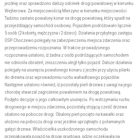
jezdnię oraz sprawdzono dalszy odcinek drogi powiatowej w kierunku
Wejherowa. Za miejscowością Mierzyno w kierunku miejscowości
Tadzino zastano powalony konar na drogę powiatową, który spadł na
przejeżdżający samochód osobowy. Pojazdem podróżowało łącznie
5 osób (2 kobiety, mężczyzna i 2 dzieci). Działania przybyłego zastępu
OSP Choczewo polegały na zabezpieczeniu miejsca zdarzenia oraz
przeprowadzeniu rozpoznania. W trakcie prowadzonego
rozpoznania ustalono, iż żadna z osób podróżujących samochodem
nie odniosła obrażeń, zniszczeniu uległ tylko pojazd. Dalsze działania
polegały na usunięciu powalonego konaru z jezdni przy użyciu pilarki
do drewna oraz wprowadzeniu ruchu wahadłowego pojazdów.
Następnie ustalono również, iż pozostały pień drzewa z uwagi na jego
chorobę stwarzał zagrożenie powaleniem na drogę powiatową.
Podjęto decyzje o jego całkowitym usunięciu. Po wstrzymaniu ruchu
drogowego w miejscu zdarzenia, pozostałą stojącą cześć drzewa
obalono na pobocze drogi. Obalony pień pocięto na kawałki oraz
ułożono na poboczu drogi oraz jezdnie uprzątnięto z połamanych
gałęzi drzewa. Właścicielka uszkodzonego samochodu
przepakowała pojazd na drogę gruntową, gdzie oczekiwała na