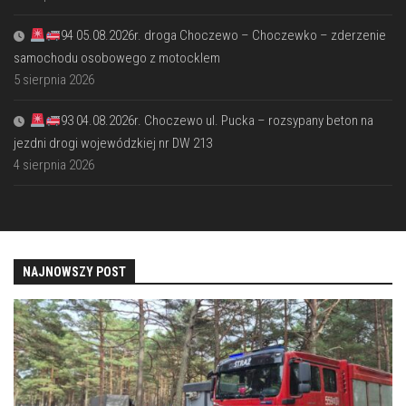
94 05.08.2026r. droga Choczewo – Choczewko – zderzenie
samochodu osobowego z motocklem
5 sierpnia 2026
93 04.08.2026r. Choczewo ul. Pucka – rozsypany beton na
jezdni drogi wojewódzkiej nr DW 213
4 sierpnia 2026
NAJNOWSZY POST