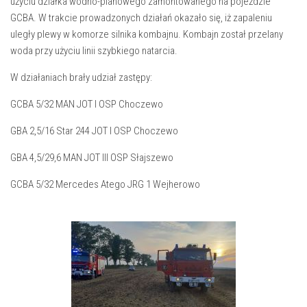
użyciu działka wodno-pianowego zamontowanego na pojeździe
GCBA. W trakcie prowadzonych działań okazało się, iż zapaleniu
uległy plewy w komorze silnika kombajnu. Kombajn został przelany
woda przy użyciu linii szybkiego natarcia.
W działaniach brały udział zastępy:
GCBA 5/32 MAN JOT I OSP Choczewo
GBA 2,5/16 Star 244 JOT I OSP Choczewo
GBA 4,5/29,6 MAN JOT III OSP Słajszewo
GCBA 5/32 Mercedes Atego JRG 1 Wejherowo