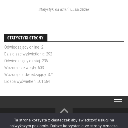
Statystyki na dzień: 05.08.2026r.
STATYSTYKI STRONY:
Odwiedzający online:
2
Dzisiejsze wyświetlenia:
292
Odwiedzający dzisiaj:
236
Wczorajsze wizyty:
503
Wczorajsi odwiedzający:
374
Liczba wyświetleń:
501 584
Ta strona korzysta z ciasteczek aby świadczyć usługi na
OSP Choczewo © 2026. All Rights Reserved.
najwyższym poziomie. Dalsze korzystanie ze strony oznacza,