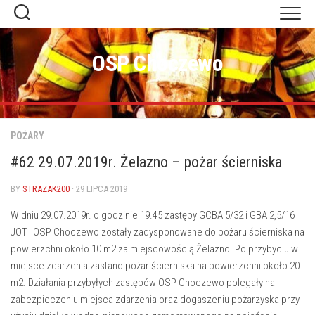
Skip
to
content
OSP Choczewo
POŻARY
#62 29.07.2019r. Żelazno – pożar ścierniska
BY
STRAZAK200
· 29 LIPCA 2019
W dniu 29.07.2019r. o godzinie 19.45 zastępy GCBA 5/32 i GBA 2,5/16
JOT I OSP Choczewo zostały zadysponowane do pożaru ścierniska na
powierzchni około 10 m2 za miejscowością Żelazno. Po przybyciu w
miejsce zdarzenia zastano pożar ścierniska na powierzchni około 20
m2. Działania przybyłych zastępów OSP Choczewo polegały na
zabezpieczeniu miejsca zdarzenia oraz dogaszeniu pożarzyska przy