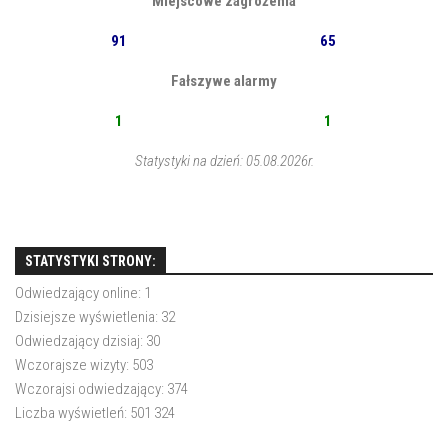
Miejscowe zagrożenia
91
65
Fałszywe alarmy
1
1
Statystyki na dzień: 05.08.2026r.
STATYSTYKI STRONY:
Odwiedzający online:
1
Dzisiejsze wyświetlenia:
32
Odwiedzający dzisiaj:
30
Wczorajsze wizyty:
503
Wczorajsi odwiedzający:
374
Liczba wyświetleń:
501 324