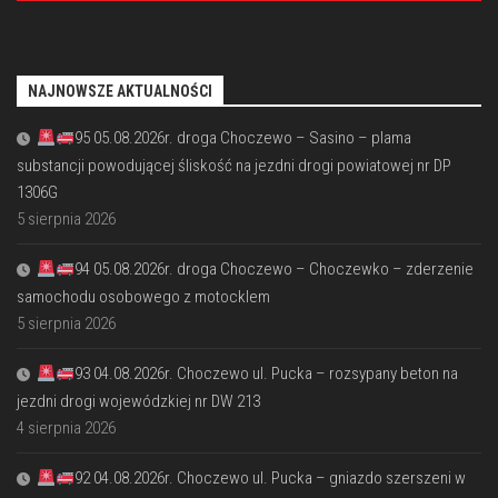
NAJNOWSZE AKTUALNOŚCI
95 05.08.2026r. droga Choczewo – Sasino – plama
substancji powodującej śliskość na jezdni drogi powiatowej nr DP
1306G
5 sierpnia 2026
94 05.08.2026r. droga Choczewo – Choczewko – zderzenie
samochodu osobowego z motocklem
5 sierpnia 2026
93 04.08.2026r. Choczewo ul. Pucka – rozsypany beton na
jezdni drogi wojewódzkiej nr DW 213
4 sierpnia 2026
92 04.08.2026r. Choczewo ul. Pucka – gniazdo szerszeni w