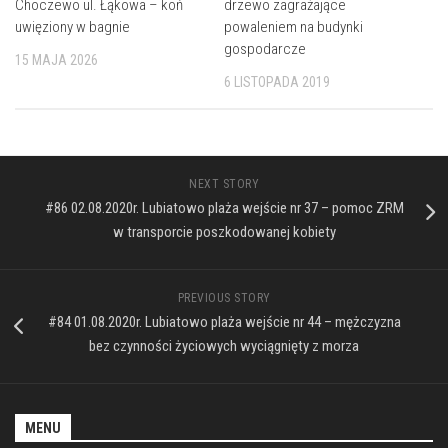
Choczewo ul. Łąkowa – koń
drzewo zagrażające
uwięziony w bagnie
powaleniem na budynki
gospodarcze
15 MAJA 2026
6 LISTOPADA 2019
NEXT STORY
#86 02.08.2020r. Lubiatowo plaża wejście nr 37 – pomoc ZRM
w transporcie poszkodowanej kobiety
PREVIOUS STORY
#84 01.08.2020r. Lubiatowo plaża wejście nr 44 – mężczyzna
bez czynności życiowych wyciągnięty z morza
MENU