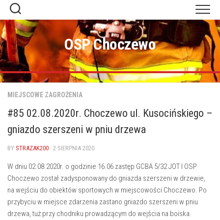
Skip
to
content
OSP Choczewo
MIEJSCOWE ZAGROŻENIA
#85 02.08.2020r. Choczewo ul. Kusocińskiego –
gniazdo szerszeni w pniu drzewa
BY
STRAZAK200
· 2 SIERPNIA 2020
W dniu 02.08.2020r. o godzinie 16.06 zastęp GCBA 5/32 JOT I OSP
Choczewo został zadysponowany do gniazda szerszeni w drzewie,
na wejściu do obiektów sportowych w miejscowości Choczewo. Po
przybyciu w miejsce zdarzenia zastano gniazdo szerszeni w pniu
drzewa, tuż przy chodniku prowadzącym do wejścia na boiska.