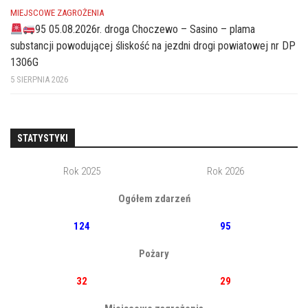
MIEJSCOWE ZAGROŻENIA
95 05.08.2026r. droga Choczewo – Sasino – plama
substancji powodującej śliskość na jezdni drogi powiatowej nr DP
1306G
5 SIERPNIA 2026
STATYSTYKI
Rok 2025
Rok 2026
Ogółem zdarzeń
124
95
Pożary
32
29