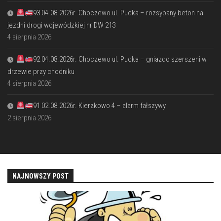
93 04.08.2026r. Choczewo ul. Pucka – rozsypany beton na
jezdni drogi wojewódzkiej nr DW 213
4 sierpnia 2026
92 04.08.2026r. Choczewo ul. Pucka – gniazdo szerszeni w
drzewie przy chodniku
4 sierpnia 2026
91 02.08.2026r. Kierzkowo 4 – alarm fałszywy
2 sierpnia 2026
NAJNOWSZY POST