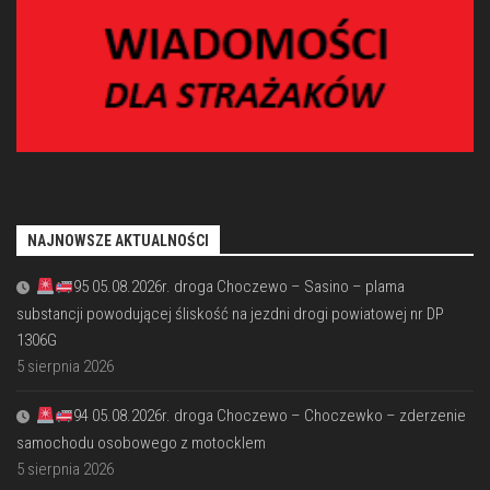
NAJNOWSZE AKTUALNOŚCI
95 05.08.2026r. droga Choczewo – Sasino – plama
substancji powodującej śliskość na jezdni drogi powiatowej nr DP
1306G
5 sierpnia 2026
94 05.08.2026r. droga Choczewo – Choczewko – zderzenie
samochodu osobowego z motocklem
5 sierpnia 2026