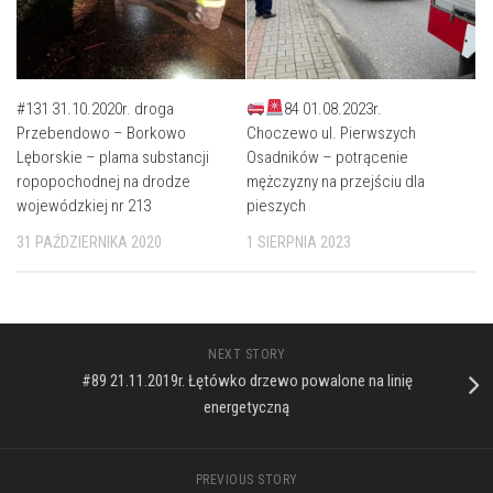
#131 31.10.2020r. droga
84 01.08.2023r.
Przebendowo – Borkowo
Choczewo ul. Pierwszych
Lęborskie – plama substancji
Osadników – potrącenie
ropopochodnej na drodze
mężczyzny na przejściu dla
wojewódzkiej nr 213
pieszych
31 PAŹDZIERNIKA 2020
1 SIERPNIA 2023
NEXT STORY
#89 21.11.2019r. Łętówko drzewo powalone na linię
energetyczną
PREVIOUS STORY