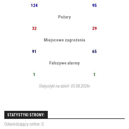
124
95
Pożary
32
29
Miejscowe zagrożenia
91
65
Fałszywe alarmy
1
1
Statystyki na dzień: 05.08.2026r.
STATYSTYKI STRONY:
Odwiedzający online:
0