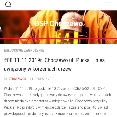
Skip
to
content
OSP Choczewo
MIEJSCOWE ZAGROŻENIA
#88 11.11.2019r. Choczewo ul. Pucka – pies
uwięziony w korzeniach drzew
BY
STRAZAK200
· 11 LISTOPADA 2019
W dniu 11.11.2019r. o godzinie 10.26 zastęp GCBA 5/32 JOT I OSP
Choczewo został zadysponowany do uwięzionego psa w korzeniach
drzew, niedaleko cmentarza w miejscowości Choczewo przy ulicy
Puckiej. Po przybyciu w miejsce zdarzenia zastano psa, który wlazł
prawdopodobnie do nory lisa i zaklinował się w korzeniach drzew.