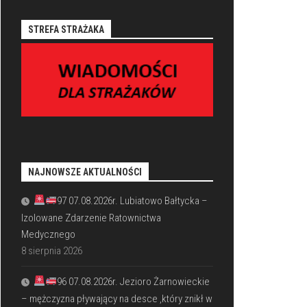
STREFA STRAŻAKA
NAJNOWSZE AKTUALNOŚCI
97 07.08.2026r. Lubiatowo Bałtycka –
Izolowane Zdarzenie Ratownictwa
Medycznego
8 sierpnia 2026
96 07.08.2026r. Jezioro Żarnowieckie
– mężczyzna pływający na desce ,który znikł w