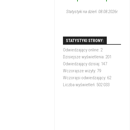
1
1
Statystyki na dzień: 08.08.2026r.
STATYSTYKI STRONY:
Odwiedzający online:
2
Dzisiejsze wyświetlenia:
201
Odwiedzający dzisiaj:
147
Wczorajsze wizyty:
79
Wczorajsi odwiedzający:
62
Liczba wyświetleń:
502 033