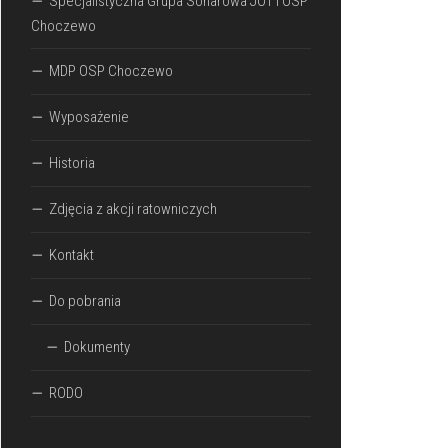
Specjalistyczna Grupa Sonarowa JOT I OSP
Choczewo
MDP OSP Choczewo
Wyposażenie
Historia
Zdjęcia z akcji ratowniczych
Kontakt
Do pobrania
Dokumenty
RODO