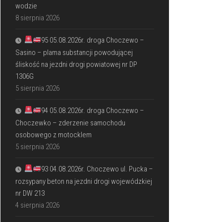
wodzie
8 sierpnia 2026
95 05.08.2026r. droga Choczewo –
Sasino – plama substancji powodującej
śliskość na jezdni drogi powiatowej nr DP
1306G
5 sierpnia 2026
94 05.08.2026r. droga Choczewo –
Choczewko – zderzenie samochodu
osobowego z motocklem
5 sierpnia 2026
93 04.08.2026r. Choczewo ul. Pucka –
rozsypany beton na jezdni drogi wojewódzkiej
nr DW 213
4 sierpnia 2026