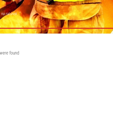
 na ratunek…"
were found