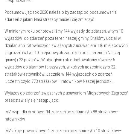
niespodzianek.
Podsumowując rok 2020 należało by zacząć od podsumowania
zdarzeń z jakimi Nasi strażacy musieli się zmierzyć.
W minionym roku odnotowaliśmy 144 wyjazdy do zdarzeń, w tym 10
wyjazdów do zdarzeń poza teren naszej gminy. Braliśmy udział w
działaniach ratowniczych związanych z usuwaniem 116 miejscowych
zagrożeń (w tym 10 miejscowych zagrożeń poza terenem Naszej
gminy) i 23 pożarów. W ubiegłym rok odnotowaliśmy również 5
wyjazdów do alarmów fałszywych, w których uczestniczyło 32
strażaków-ratowników. Łącznie w 144 wyjazdach do zdarzeń
uczestniczyło 773 strażaków – ratowników Naszej jednostki.
Wyjazdy do zdarzeń związanych z usuwaniem Miejscowych Zagrożeń
przedstawiały się następująco:
MZ-wypadki drogowe: 14 zdarzeń uczestniczyło 88 strażaków–
ratowników
MZ-akcje powodziowe: 2 zdarzenia uczestniczyło 10 strażaków–