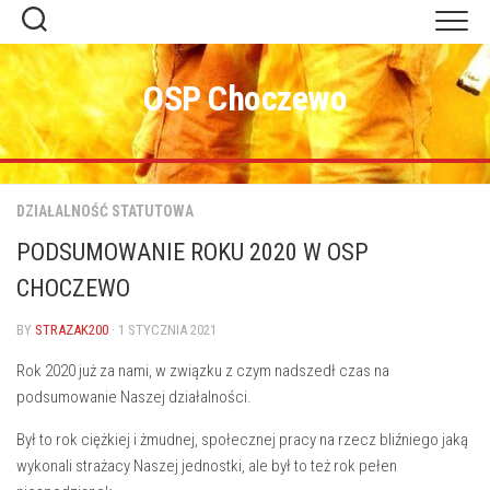
Skip
to
content
OSP Choczewo
DZIAŁALNOŚĆ STATUTOWA
PODSUMOWANIE ROKU 2020 W OSP
CHOCZEWO
BY
STRAZAK200
· 1 STYCZNIA 2021
Rok 2020 już za nami, w związku z czym nadszedł czas na
podsumowanie Naszej działalności.
Był to rok ciężkiej i żmudnej, społecznej pracy na rzecz bliźniego jaką
wykonali strażacy Naszej jednostki, ale był to też rok pełen