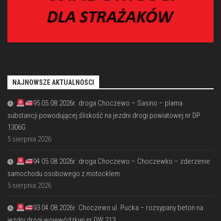
NAJNOWSZE AKTUALNOŚCI
95 05.08.2026r. droga Choczewo – Sasino – plama
substancji powodującej śliskość na jezdni drogi powiatowej nr DP
1306G
5 sierpnia 2026
94 05.08.2026r. droga Choczewo – Choczewko – zderzenie
samochodu osobowego z motocklem
5 sierpnia 2026
93 04.08.2026r. Choczewo ul. Pucka – rozsypany beton na
jezdni drogi wojewódzkiej nr DW 213