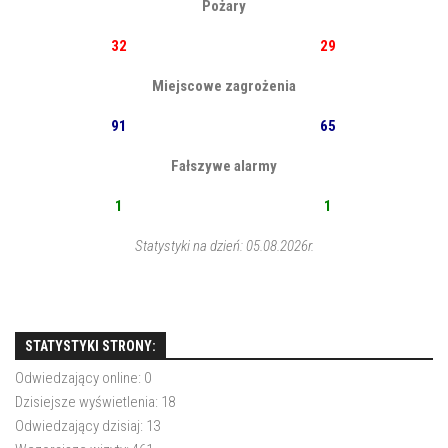
Pożary
32
29
Miejscowe zagrożenia
91
65
Fałszywe alarmy
1
1
Statystyki na dzień: 05.08.2026r.
STATYSTYKI STRONY:
Odwiedzający online:
0
Dzisiejsze wyświetlenia:
18
Odwiedzający dzisiaj:
13