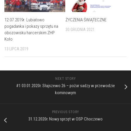
12.07.2019r. Lubiatowo
ŻYCZENIA ŚWIĄTECZNE
pogadanka i pokazy sprzętu na
30 GRUDNIA 2021
obozowisku harcerskim ZHP
Koło
13 LIPCA 2019
NEXT STORY
#1 03.01.2020r. Słajszewo 26 – pożar sadzy w przewodzie
kominowym
PREVIOUS STORY
31.12.2020r. Nowy sprzęt w OSP Choczewo