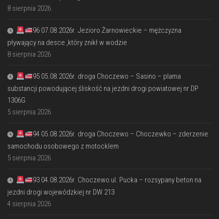
8 sierpnia 2026
96 07.08.2026r. Jezioro Żarnowieckie – mężczyzna
pływający na desce ,który znikł w wodzie
8 sierpnia 2026
95 05.08.2026r. droga Choczewo – Sasino – plama
substancji powodującej śliskość na jezdni drogi powiatowej nr DP
1306G
5 sierpnia 2026
94 05.08.2026r. droga Choczewo – Choczewko – zderzenie
samochodu osobowego z motocklem
5 sierpnia 2026
93 04.08.2026r. Choczewo ul. Pucka – rozsypany beton na
jezdni drogi wojewódzkiej nr DW 213
4 sierpnia 2026