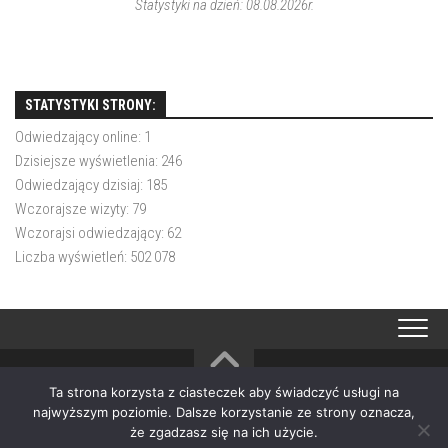
Statystyki na dzień: 08.08.2026r.
STATYSTYKI STRONY:
Odwiedzający online:
1
Dzisiejsze wyświetlenia:
246
Odwiedzający dzisiaj:
185
Wczorajsze wizyty:
79
Wczorajsi odwiedzający:
62
Liczba wyświetleń:
502 078
Ta strona korzysta z ciasteczek aby świadczyć usługi na
OSP Choczewo © 2026. All Rights Reserved.
najwyższym poziomie. Dalsze korzystanie ze strony oznacza,
Powered by
WordPress
. Theme by
Alx
.
że zgadzasz się na ich użycie.