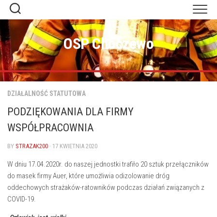
Skip
to
content
OSP Choczewo
DZIAŁALNOŚĆ STATUTOWA
PODZIĘKOWANIA DLA FIRMY
WSPÓŁPRACOWNIA
BY
STRAZAK200
· 17 KWIETNIA 2020
W dniu 17.04.2020r. do naszej jednostki trafiło 20 sztuk przełączników
do masek firmy Auer, które umożliwia odizolowanie dróg
oddechowych strażaków-ratowników podczas działań związanych z
COVID-19.