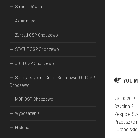
Strona główna
Aktualności
Zarząd OSP Choczewo
STATUT OSP Choczewo
JOT I OSP Choczewo
Specjalistyczna Grupa Sonarowa JOT I OSP
YOU M
Choczewo
23.10.2019r
MDP OSP Choczewo
Szkolna 2 –
Wyposażenie
Zespole Sz
Przedszkoln
Historia
Europejski