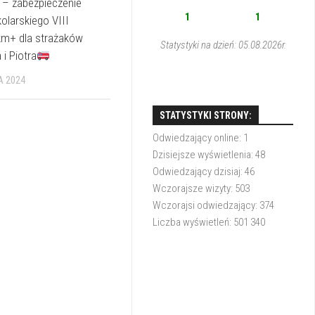
– zabezpieczenie
1
1
kolarskiego VIII
km+ dla strażaków
Statystyki na dzień: 05.08.2026r.
 i Piotra
A 2024
STATYSTYKI STRONY:
Odwiedzający online:
1
Dzisiejsze wyświetlenia:
48
Odwiedzający dzisiaj:
46
Wczorajsze wizyty:
503
Wczorajsi odwiedzający:
374
Liczba wyświetleń:
501 340