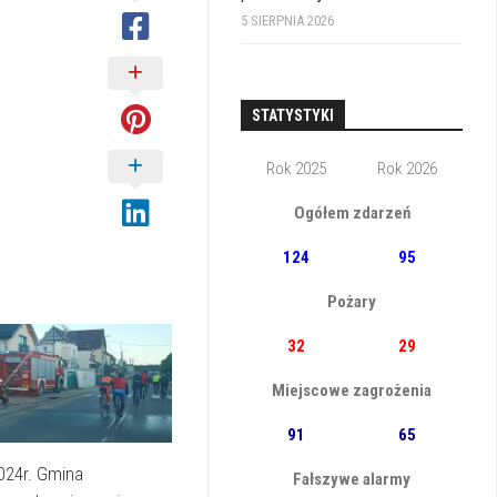
5 SIERPNIA 2026
STATYSTYKI
Rok 2025
Rok 2026
Ogółem zdarzeń
124
95
Pożary
32
29
Miejscowe zagrożenia
91
65
024r. Gmina
Fałszywe alarmy