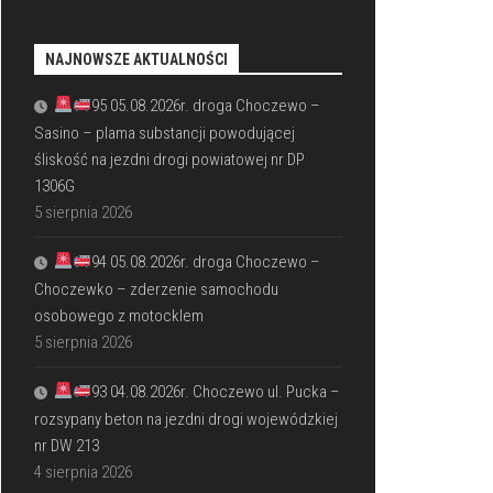
NAJNOWSZE AKTUALNOŚCI
95 05.08.2026r. droga Choczewo –
Sasino – plama substancji powodującej
śliskość na jezdni drogi powiatowej nr DP
1306G
5 sierpnia 2026
94 05.08.2026r. droga Choczewo –
Choczewko – zderzenie samochodu
osobowego z motocklem
5 sierpnia 2026
93 04.08.2026r. Choczewo ul. Pucka –
rozsypany beton na jezdni drogi wojewódzkiej
nr DW 213
4 sierpnia 2026