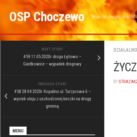
Skip
to
OSP Choczewo
"Bogu na chwałę, ludziom
content
NEXT STORY
DZIAŁALN
#59 11.05.2020r. droga Łętowo –
ŻYCZ
Gardkowice – wypadek drogowy
BY
STRAZAK
PREVIOUS STORY
#58 28.04.2020r. Kopalino ul. Turzycowa 6 –
wyciek oleju z uszkodzonej beczki na drogę
gminną
MENU