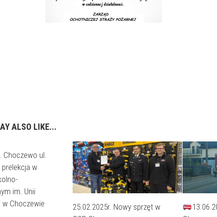
AY ALSO LIKE...
. Choczewo ul.
 prelekcja w
kolno-
ym im. Unii
ej w Choczewie
25.02.2025r. Nowy sprzęt w
13.06.2