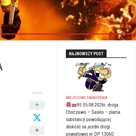
NAJNOWSZY POST
A
SHARE
MIEJSCOWE ZAGROŻENIA
95 05.08.2026r. droga
Choczewo – Sasino – plama
substancji powodującej
śliskość na jezdni drogi
powiatowej nr DP 1306G