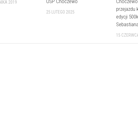
OSP Choczewo
Choczewo 
NIKA 2019
przejazdu 
25 LUTEGO 2025
edycji 500
Sebastiana
15 CZERWC