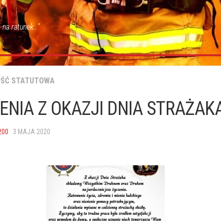
 na ratunek…"
OŚĆ STATUTOWA
ENIA Z OKAZJI DNIA STRAŻAK
200
· 3 MAJA 2020