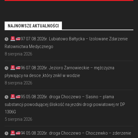
NAJNOWSZE AKTUALNOŚCI
97 07.08.2026r. Lubiatowo Bałtycka – Izolowane Zdarzenie
Ratownictwa Medycznego
8 sierpnia 2026
96 07.08.2026r. Jezioro Żarnowieckie – mężczyzna
pływający na desce ,który znikł w wodzie
8 sierpnia 2026
95 05.08.2026r. droga Choczewo – Sasino – plama
substancji powodującej śliskość na jezdni drogi powiatowej nr DP
1306G
5 sierpnia 2026
94 05.08.2026r. droga Choczewo – Choczewko – zderzenie