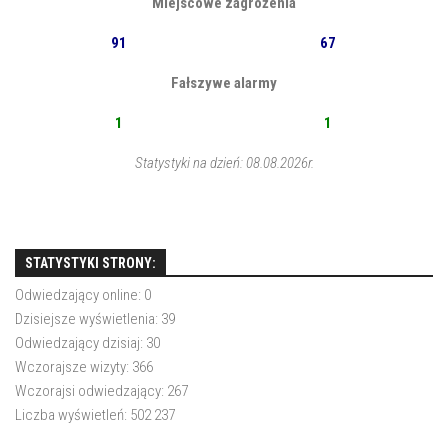
Miejscowe zagrożenia
91
67
Fałszywe alarmy
1
1
Statystyki na dzień: 08.08.2026r.
STATYSTYKI STRONY:
Odwiedzający online:
0
Dzisiejsze wyświetlenia:
39
Odwiedzający dzisiaj:
30
Wczorajsze wizyty:
366
Wczorajsi odwiedzający:
267
Liczba wyświetleń:
502 237