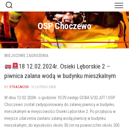
Skip
to
content
OSP Choczewo
MIEJSCOWE ZAGROŻENIA
18 12.02.2024r. Osieki Lęborskie 2 –
piwnica zalana wodą w budynku mieszkalnym
BY
STRAZAK200
· 12 LUTEGO 2024
W dniu 12.02.2024r. o godzinie 10:29 zastęp GCBA 5/32 JOT I OSP
Choczewo został zadysponowany do zalanej piwnicy w budynku
mieszkalnym w miejscowości Osieki Lęborskie 2. Po przybyciu w
miejsce zdarzenia zastano zalaną wodą piwnicę w budynku
mieszkalnym, do wysokości około 30 cm na powierzchni około 200