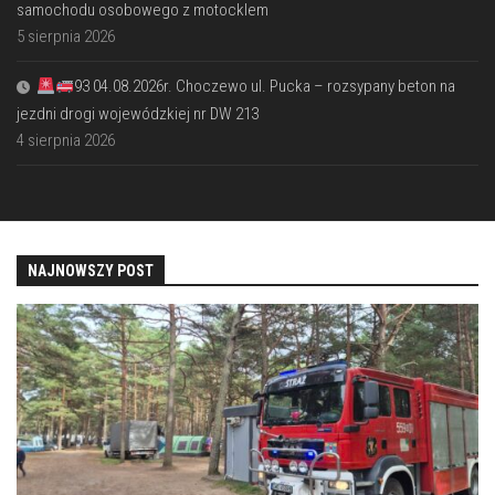
samochodu osobowego z motocklem
5 sierpnia 2026
93 04.08.2026r. Choczewo ul. Pucka – rozsypany beton na
jezdni drogi wojewódzkiej nr DW 213
4 sierpnia 2026
NAJNOWSZY POST