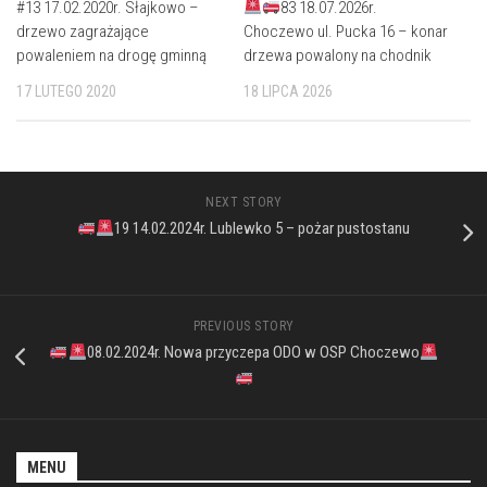
#13 17.02.2020r. Słajkowo –
83 18.07.2026r.
drzewo zagrażające
Choczewo ul. Pucka 16 – konar
powaleniem na drogę gminną
drzewa powalony na chodnik
17 LUTEGO 2020
18 LIPCA 2026
NEXT STORY
19 14.02.2024r. Lublewko 5 – pożar pustostanu
PREVIOUS STORY
08.02.2024r. Nowa przyczepa ODO w OSP Choczewo
MENU