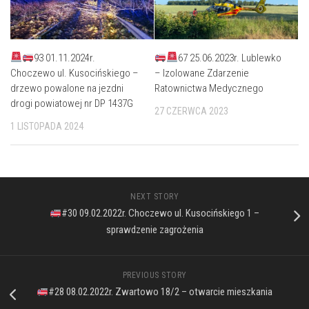
93 01.11.2024r.
67 25.06.2023r. Lublewko
Choczewo ul. Kusocińskiego –
– Izolowane Zdarzenie
drzewo powalone na jezdni
Ratownictwa Medycznego
drogi powiatowej nr DP 1437G
27 CZERWCA 2023
1 LISTOPADA 2024
NEXT STORY
#30 09.02.2022r. Choczewo ul. Kusocińskiego 1 –
sprawdzenie zagrożenia
PREVIOUS STORY
#28 08.02.2022r. Zwartowo 18/2 – otwarcie mieszkania