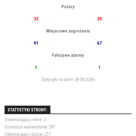
Pożary
32
29
Miejscowe zagrożenia
91
67
Fałszywe alarmy
1
1
Statystyki na dzień: 08.08.2026r.
STATYSTYKI STRONY:
Odwiedzający online:
2
Dzisiejsze wyświetlenia:
287
Odwiedzający dzisiaj:
217