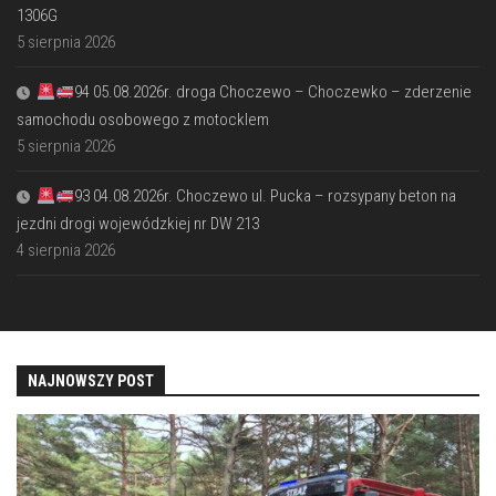
1306G
5 sierpnia 2026
94 05.08.2026r. droga Choczewo – Choczewko – zderzenie
samochodu osobowego z motocklem
5 sierpnia 2026
93 04.08.2026r. Choczewo ul. Pucka – rozsypany beton na
jezdni drogi wojewódzkiej nr DW 213
4 sierpnia 2026
NAJNOWSZY POST