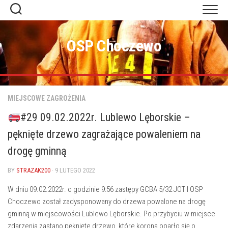
Skip
to
content
OSP Choczewo
MIEJSCOWE ZAGROŻENIA
#29 09.02.2022r. Lublewo Lęborskie –
pęknięte drzewo zagrażające powaleniem na
drogę gminną
BY
STRAZAK200
· 9 LUTEGO 2022
W dniu 09.02.2022r. o godzinie 9:56 zastępy GCBA 5/32 JOT I OSP
Choczewo został zadysponowany do drzewa powalone na drogę
gminną w miejscowości Lublewo Lęborskie. Po przybyciu w miejsce
zdarzenia zastano pęknięte drzewo, które korona oparło się o