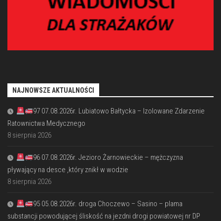
NAJNOWSZE AKTUALNOŚCI
97 07.08.2026r. Lubiatowo Bałtycka – Izolowane Zdarzenie
Ratownictwa Medycznego
8 sierpnia 2026
96 07.08.2026r. Jezioro Żarnowieckie – mężczyzna
pływający na desce ,który znikł w wodzie
8 sierpnia 2026
95 05.08.2026r. droga Choczewo – Sasino – plama
substancji powodującej śliskość na jezdni drogi powiatowej nr DP