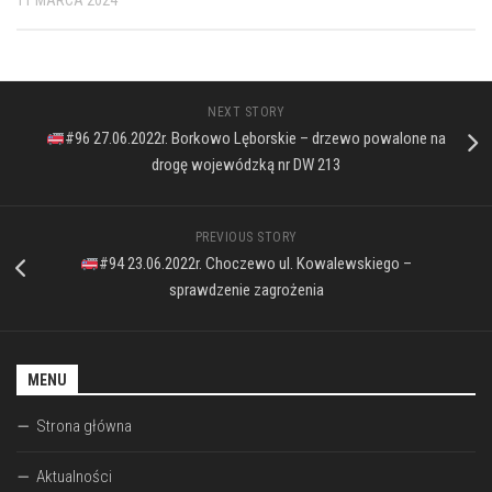
NEXT STORY
#96 27.06.2022r. Borkowo Lęborskie – drzewo powalone na
drogę wojewódzką nr DW 213
PREVIOUS STORY
#94 23.06.2022r. Choczewo ul. Kowalewskiego –
sprawdzenie zagrożenia
MENU
Strona główna
Aktualności