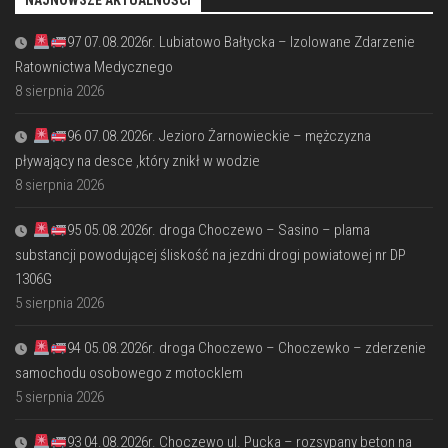
NAJNOWSZE AKTUALNOŚCI
97 07.08.2026r. Lubiatowo Bałtycka – Izolowane Zdarzenie
Ratownictwa Medycznego
8 sierpnia 2026
96 07.08.2026r. Jezioro Żarnowieckie – mężczyzna
pływający na desce ,który znikł w wodzie
8 sierpnia 2026
95 05.08.2026r. droga Choczewo – Sasino – plama
substancji powodującej śliskość na jezdni drogi powiatowej nr DP
1306G
5 sierpnia 2026
94 05.08.2026r. droga Choczewo – Choczewko – zderzenie
samochodu osobowego z motocklem
5 sierpnia 2026
93 04.08.2026r. Choczewo ul. Pucka – rozsypany beton na