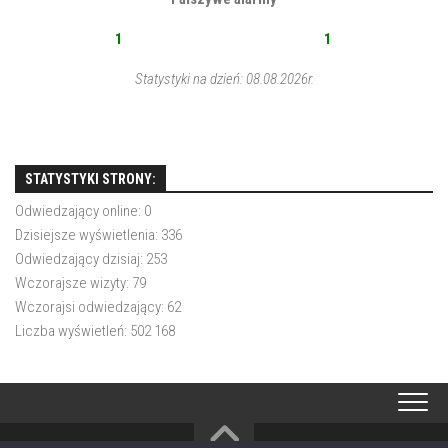
1
1
Statystyki na dzień: 08.08.2026r.
STATYSTYKI STRONY:
Odwiedzający online:
0
Dzisiejsze wyświetlenia:
336
Odwiedzający dzisiaj:
253
Wczorajsze wizyty:
79
Wczorajsi odwiedzający:
62
Liczba wyświetleń:
502 168