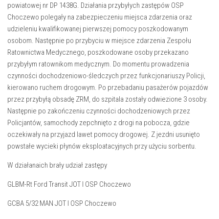
powiatowej nr DP 1438G. Działania przybyłych zastępów OSP
Choczewo polegały na zabezpieczeniu miejsca zdarzenia oraz
udzieleniu kwalifikowanej pierwszej pomocy poszkodowanym
osobom. Następnie po przybyciu w miejsce zdarzenia Zespołu
Ratownictwa Medycznego, poszkodowane osoby przekazano
przybyłym ratownikom medycznym. Do momentu prowadzenia
czynności dochodzeniowo-śledczych przez funkcjonariuszy Policji,
kierowano ruchem drogowym. Po przebadaniu pasażerów pojazdów
przez przybyłą obsadę ZRM, do szpitala zostały odwiezione 3 osoby.
Następnie po zakończeniu czynności dochodzeniowych przez
Policjantów, samochody zepchnięto z drogi na pobocza, gdzie
oczekiwały na przyjazd lawet pomocy drogowej. Z jezdni usunięto
powstałe wycieki płynów eksploatacyjnych przy użyciu sorbentu.
W działanaich brały udział zastępy
GLBM-Rt Ford Transit JOT I OSP Choczewo
GCBA 5/32 MAN JOT I OSP Choczewo