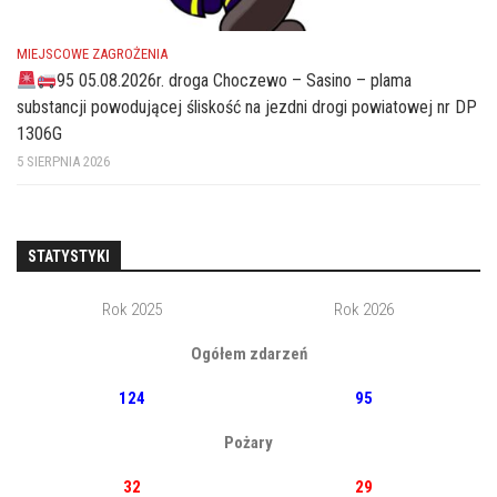
MIEJSCOWE ZAGROŻENIA
95 05.08.2026r. droga Choczewo – Sasino – plama
substancji powodującej śliskość na jezdni drogi powiatowej nr DP
1306G
5 SIERPNIA 2026
STATYSTYKI
Rok 2025
Rok 2026
Ogółem zdarzeń
124
95
Pożary
32
29