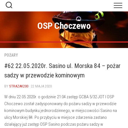
Skip
to
content
OSP Choczewo
POŻARY
#62 22.05.2020r. Sasino ul. Morska 84 – pożar
sadzy w przewodzie kominowym
BY
STRAZAK200
· 22 MAJA 2020
W dniu 22.05.2020r. o godzinie 21:04 zastęp GCBA 5/32 JOT I OSP
Choczewo został zadysponowany do pożaru sadzy w przewodzie
kominowym budynku jednorodzinnego, w miejscowości Sasino na
ulicy Morskiej 84. Po przybyciu w miejsce zdarzenia zastano
działający już zastęp OSP Sasino podczas pożaru sadzy w