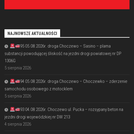
NAJNOWSZE AKTUALNOŚCI
95 05.08.2026r. droga Choczewo – Sasino – plama
substancji powodującej śliskość na jezdni drogi powiatowej nr DP
1306G
5 sierpnia 2026
94 05.08.2026r. droga Choczewo – Choczewko – zderzenie
samochodu osobowego z motocklem
5 sierpnia 2026
93 04.08.2026r. Choczewo ul. Pucka – rozsypany beton na
jezdni drogi wojewódzkiej nr DW 213
4 sierpnia 2026