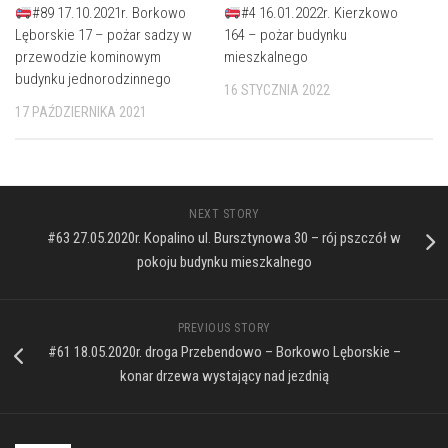
#89 17.10.2021r. Borkowo
#4 16.01.2022r. Kierzkowo
Lęborskie 17 – pożar sadzy w
164 – pożar budynku
przewodzie kominowym
mieszkalnego
budynku jednorodzinnego
16 STYCZNIA 2022
17 PAŹDZIERNIKA 2021
NEXT STORY
#63 27.05.2020r. Kopalino ul. Bursztynowa 30 – rój pszczół w
pokoju budynku mieszkalnego
PREVIOUS STORY
#61 18.05.2020r. droga Przebendowo – Borkowo Lęborskie –
konar drzewa wystający nad jezdnią