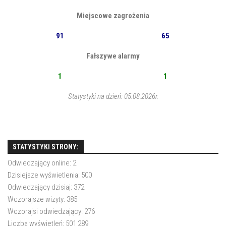
Miejscowe zagrożenia
91
65
Fałszywe alarmy
1
1
Statystyki na dzień: 05.08.2026r.
STATYSTYKI STRONY:
Odwiedzający online:
2
Dzisiejsze wyświetlenia:
500
Odwiedzający dzisiaj:
372
Wczorajsze wizyty:
385
Wczorajsi odwiedzający:
276
Liczba wyświetleń:
501 289