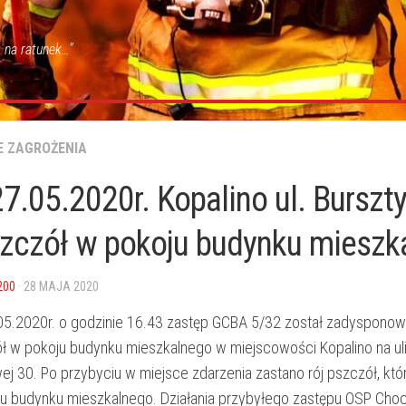
 na ratunek…"
E ZAGROŻENIA
7.05.2020r. Kopalino ul. Bursz
szczół w pokoju budynku mieszk
200
· 28 MAJA 2020
05.2020r. o godzinie 16.43 zastęp GCBA 5/32 został zadyspono
ół w pokoju budynku mieszkalnego w miejscowości Kopalino na ul
j 30. Po przybyciu w miejsce zdarzenia zastano rój pszczół, któr
ju budynku mieszkalnego. Działania przybyłego zastępu OSP Ch