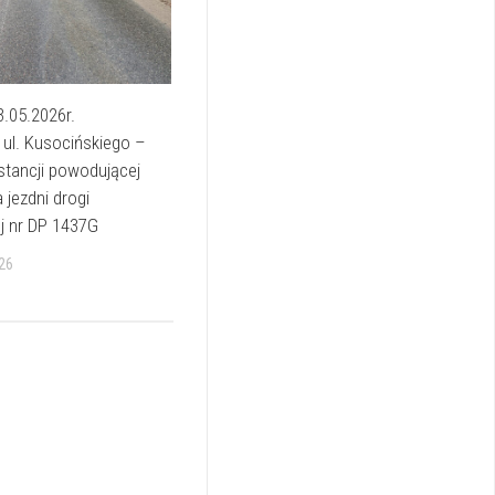
3.05.2026r.
ul. Kusocińskiego –
tancji powodującej
 jezdni drogi
j nr DP 1437G
26