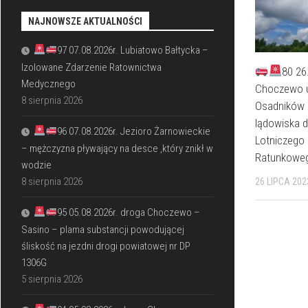
NAJNOWSZE AKTUALNOŚCI
97 07.08.2026r. Lubiatowo Bałtycka –
Izolowane Zdarzenie Ratownictwa
80 26
Medycznego
Choczewo u
8 sierpnia 2026
Osadników 
lądowiska 
96 07.08.2026r. Jezioro Żarnowieckie
Lotniczego
– mężczyzna pływający na desce ,który znikł w
Ratunkowe
wodzie
8 sierpnia 2026
26 LIPCA 202
95 05.08.2026r. droga Choczewo –
Sasino – plama substancji powodującej
śliskość na jezdni drogi powiatowej nr DP
1306G
5 sierpnia 2026