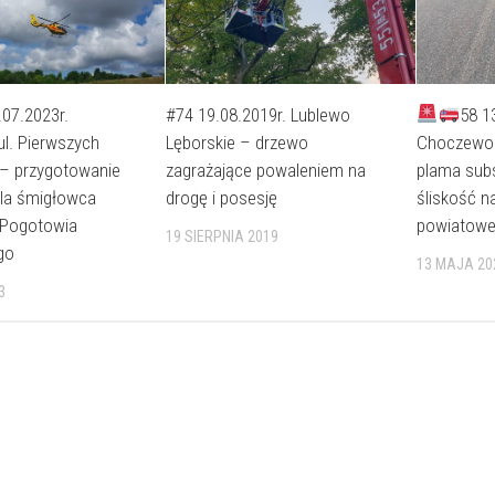
.07.2023r.
#74 19.08.2019r. Lublewo
58 1
l. Pierwszych
Lęborskie – drzewo
Choczewo 
– przygotowanie
zagrażające powaleniem na
plama subs
dla śmigłowca
drogę i posesję
śliskość na
 Pogotowia
powiatowe
19 SIERPNIA 2019
go
13 MAJA 20
3