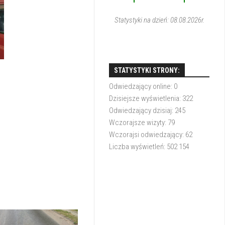
1
1
Statystyki na dzień: 08.08.2026r.
STATYSTYKI STRONY:
Odwiedzający online:
0
Dzisiejsze wyświetlenia:
322
Odwiedzający dzisiaj:
245
Wczorajsze wizyty:
79
Wczorajsi odwiedzający:
62
Liczba wyświetleń:
502 154