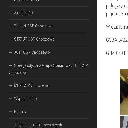
polegały n
Aktualności
pojemniku i
Zarząd OSP Choczewo
W działania
STATUT OSP Choczewo
GCBA 5/32
JOT I OSP Choczewo
GLM 8/8 Fo
Specjalistyczna Grupa Sonarowa JOT I OSP
Choczewo
MDP OSP Choczewo
Wyposażenie
Historia
Zdjęcia z akcji ratowniczych