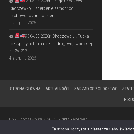
94 05.08.2026r. droga Choczewo –
Choczewko – zderzenie samochodu
osobowego z motocklem
5 sierpnia 2026
93 04.08.2026r. Choczewo ul. Pucka –
rozsypany beton na jezdni drogi wojewódzkiej
nr DW 213
4 sierpnia 2026
STRONA GŁÓWNA
AKTUALNOŚCI
ZARZĄD OSP CHOCZEWO
STATU
HIST
OSP Choczewo © 2026. All Rights Reserved.
Powered by
WordPress
. Theme by
Alx
.
Ta strona korzysta z ciasteczek aby świadc