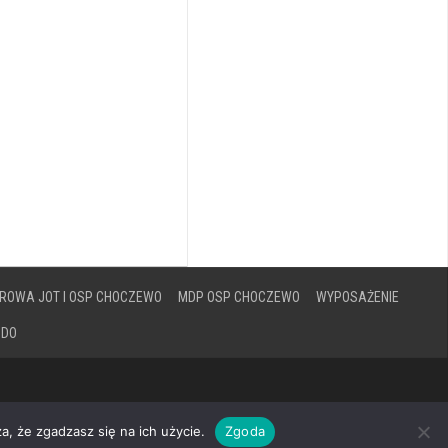
ROWA JOT I OSP CHOCZEWO
MDP OSP CHOCZEWO
WYPOSAŻENIE
ODO
a, że zgadzasz się na ich użycie.
Zgoda