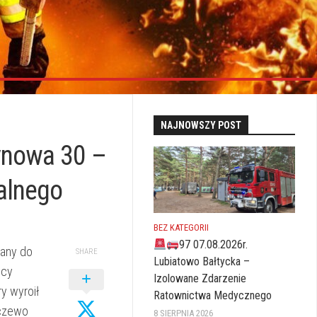
NAJNOWSZY POST
tynowa 30 –
alnego
BEZ KATEGORII
97 07.08.2026r.
wany do
SHARE
Lubiatowo Bałtycka –
icy
Izolowane Zdarzenie
y wyroił
Ratownictwa Medycznego
oczewo
8 SIERPNIA 2026