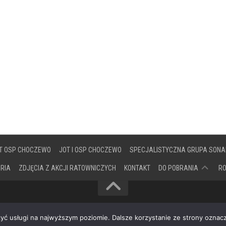
T OSP CHOCZEWO
JOT I OSP CHOCZEWO
SPECJALISTYCZNA GRUPA SONA
DOKUMENTY
ORIA
ZDJĘCIA Z AKCJI RATOWNICZYCH
KONTAKT
DO POBRANIA
R
zyć usługi na najwyższym poziomie. Dalsze korzystanie ze strony oznacz