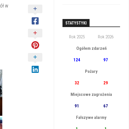
zół w
STATYSTYKI
Rok 2025
Rok 2026
Ogółem zdarzeń
124
97
Pożary
32
29
Miejscowe zagrożenia
91
67
Fałszywe alarmy