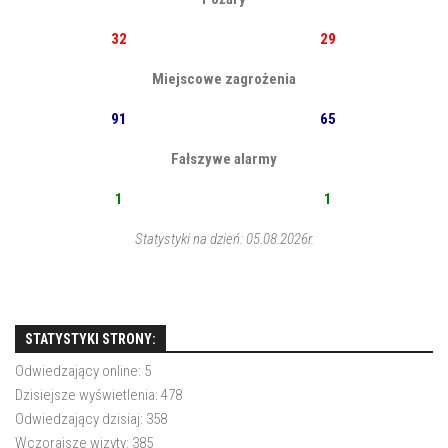
32
29
Miejscowe zagrożenia
91
65
Fałszywe alarmy
1
1
Statystyki na dzień: 05.08.2026r.
STATYSTYKI STRONY:
Odwiedzający online:
5
Dzisiejsze wyświetlenia:
478
Odwiedzający dzisiaj:
358
Wczorajsze wizyty:
385