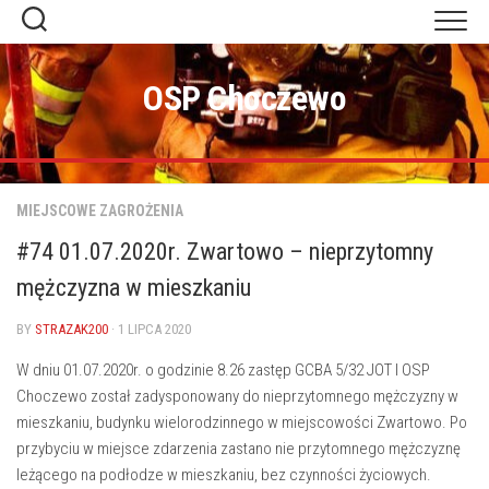
Skip
to
content
OSP Choczewo
MIEJSCOWE ZAGROŻENIA
#74 01.07.2020r. Zwartowo – nieprzytomny
mężczyzna w mieszkaniu
BY
STRAZAK200
· 1 LIPCA 2020
W dniu 01.07.2020r. o godzinie 8.26 zastęp GCBA 5/32 JOT I OSP
Choczewo został zadysponowany do nieprzytomnego mężczyzny w
mieszkaniu, budynku wielorodzinnego w miejscowości Zwartowo. Po
przybyciu w miejsce zdarzenia zastano nie przytomnego mężczyznę
leżącego na podłodze w mieszkaniu, bez czynności życiowych.