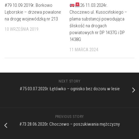
#79 10.09.2019r. Borkowo
26 11.03.2024r.
Lęborskie – drzewa powalone
Choczewo ul. Kusocińskiego –
na drogę wojewódzką nr 213
plama substancji powodująca
śliskość na drogach
10 WRZEŚNIA 2019
powiatowych nr DP 1437G i DP
1438G
11 MARCA 2024
NEXT STORY
#75 03.07.2020r. Łętówko – ognisko bez dozoru w lesie
PREVIOUS STORY
#73 28.06.2020r. Choczewo – poszukiwania mężczyzny