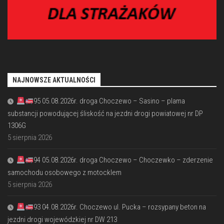
NAJNOWSZE AKTUALNOŚCI
95 05.08.2026r. droga Choczewo – Sasino – plama
substancji powodującej śliskość na jezdni drogi powiatowej nr DP
1306G
5 sierpnia 2026
94 05.08.2026r. droga Choczewo – Choczewko – zderzenie
samochodu osobowego z motocklem
5 sierpnia 2026
93 04.08.2026r. Choczewo ul. Pucka – rozsypany beton na
jezdni drogi wojewódzkiej nr DW 213