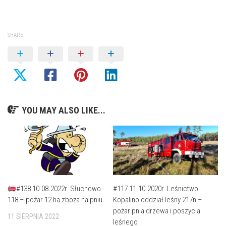
SHARE
YOU MAY ALSO LIKE...
#138 10.08.2022r. Słuchowo
#117 11.10.2020r. Leśnictwo
118 – pożar 12 ha zboża na pniu
Kopalino oddział leśny 217n –
pożar pnia drzewa i poszycia
11 SIERPNIA 2022
leśnego