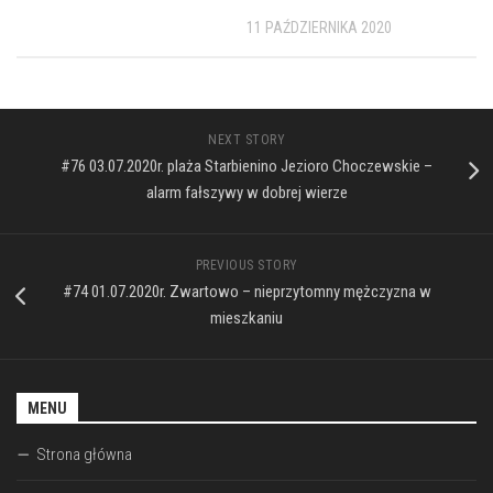
11 PAŹDZIERNIKA 2020
NEXT STORY
#76 03.07.2020r. plaża Starbienino Jezioro Choczewskie –
alarm fałszywy w dobrej wierze
PREVIOUS STORY
#74 01.07.2020r. Zwartowo – nieprzytomny mężczyzna w
mieszkaniu
MENU
Strona główna