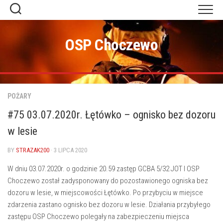
Skip
to
content
OSP Choczewo
POŻARY
#75 03.07.2020r. Łętówko – ognisko bez dozoru
w lesie
BY
STRAZAK200
· 3 LIPCA 2020
W dniu 03.07.2020r. o godzinie 20.59 zastęp GCBA 5/32 JOT I OSP
Choczewo został zadysponowany do pozostawionego ogniska bez
dozoru w lesie, w miejscowości Łętówko. Po przybyciu w miejsce
zdarzenia zastano ognisko bez dozoru w lesie. Działania przybyłego
zastępu OSP Choczewo polegały na zabezpieczeniu miejsca