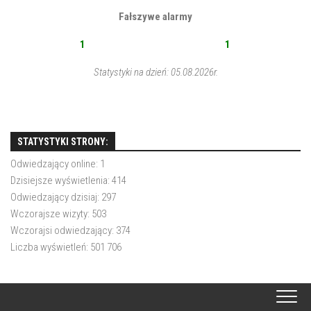
Fałszywe alarmy
1
1
Statystyki na dzień: 05.08.2026r.
STATYSTYKI STRONY:
Odwiedzający online:
1
Dzisiejsze wyświetlenia:
414
Odwiedzający dzisiaj:
297
Wczorajsze wizyty:
503
Wczorajsi odwiedzający:
374
Liczba wyświetleń:
501 706