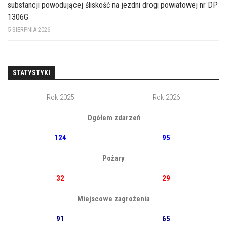
substancji powodującej śliskość na jezdni drogi powiatowej nr DP
1306G
5 SIERPNIA 2026
STATYSTYKI
Rok 2025
Rok 2026
Ogółem zdarzeń
124
95
Pożary
32
29
Miejscowe zagrożenia
91
65