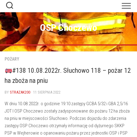
Skip
to
content
OSP Choczewo
POŻARY
#138 10.08.2022r. Słuchowo 118 – pożar 12
ha zboża na pniu
BY
STRAZAK200
· 11 SIERPNIA 2022
W dniu 10.08.2022r. o godzinie 19:10 zastępy GCBA 5/32 i GBA 2,5/16
JOT I OSP Choczewo zostały zadysponowane do pożaru 12 ha zboża
na pniu w miejscowości Słuchowo. Podczas dojazdu do zdarzenia
zastępy OSP Choczewo otrzymały informację od dyżurnego SKKP
PSP w Wejherowie o opanowaniu pożaru przez jednostki OSP i PSP