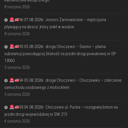
Ratownictwa Medycznego
8 sierpnia 2026
96 07.08.2026r. Jezioro Żarnowieckie – mężczyzna
pływający na desce ,który znikł w wodzie
8 sierpnia 2026
95 05.08.2026r. droga Choczewo – Sasino – plama
substancji powodującej śliskość na jezdni drogi powiatowej nr DP
1306G
5 sierpnia 2026
94 05.08.2026r. droga Choczewo – Choczewko – zderzenie
samochodu osobowego z motocklem
5 sierpnia 2026
93 04.08.2026r. Choczewo ul. Pucka – rozsypany beton na
jezdni drogi wojewódzkiej nr DW 213
4 sierpnia 2026