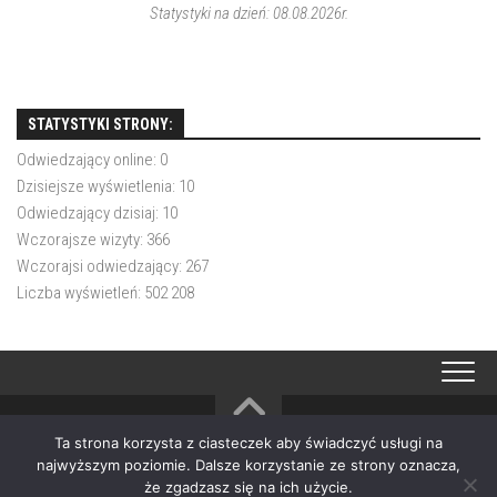
Statystyki na dzień: 08.08.2026r.
STATYSTYKI STRONY:
Odwiedzający online:
0
Dzisiejsze wyświetlenia:
10
Odwiedzający dzisiaj:
10
Wczorajsze wizyty:
366
Wczorajsi odwiedzający:
267
Liczba wyświetleń:
502 208
Ta strona korzysta z ciasteczek aby świadczyć usługi na
OSP Choczewo © 2026. All Rights Reserved.
najwyższym poziomie. Dalsze korzystanie ze strony oznacza,
Powered by
WordPress
. Theme by
Alx
.
że zgadzasz się na ich użycie.